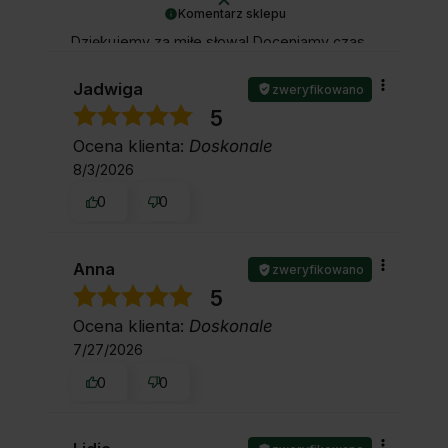
Komentarz sklepu
Dziękujemy za miłe słowa! Doceniamy czas
poświęcony na podzielenie się z nami
Twoim doświadczeniem. Jesteśmy
Jadwiga
zweryfikowano
szczęśliwi, że mamy takich klientów. Z
5
pozdrowieniami, Ela i obsługa sklepu.
Ocena klienta:
Doskonale
8/3/2026
0
0
Anna
zweryfikowano
5
Ocena klienta:
Doskonale
7/27/2026
0
0