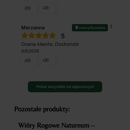
0
0
Marzanna
zweryfikowano
5
Ocena klienta:
Doskonale
4/6/2026
0
0
Pokaż wszystkie od najnowszych
Pozostałe produkty:
Wióry Rogowe Natureum –