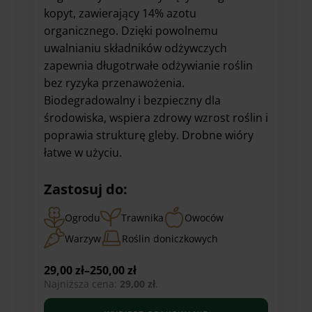
kopyt, zawierający 14% azotu
organicznego. Dzięki powolnemu
uwalnianiu składników odżywczych
zapewnia długotrwałe odżywianie roślin
bez ryzyka przenawożenia.
Biodegradowalny i bezpieczny dla
środowiska, wspiera zdrowy wzrost roślin i
poprawia strukturę gleby. Drobne wióry
łatwe w użyciu.
Zastosuj do:
Ogrodu
Trawnika
Owoców
Warzyw
Roślin doniczkowych
29,00
zł
–
250,00
zł
Najniższa cena:
29,00
zł
.
Zakres
cen: