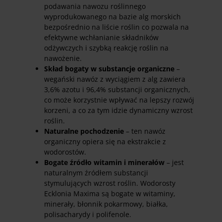
podawania nawozu roślinnego
wyprodukowanego na bazie alg morskich
bezpośrednio na liście roślin co pozwala na
efektywne wchłanianie składników
odżywczych i szybką reakcję roślin na
nawożenie.
Skład bogaty w substancje organiczne
–
wegański nawóz z wyciągiem z alg zawiera
3,6% azotu i 96,4% substancji organicznych,
co może korzystnie wpływać na lepszy rozwój
korzeni, a co za tym idzie dynamiczny wzrost
roślin.
Naturalne pochodzenie
– ten nawóz
organiczny opiera się na ekstrakcie z
wodorostów.
Bogate źródło witamin i minerałów
– jest
naturalnym źródłem substancji
stymulujących wzrost roślin. Wodorosty
Ecklonia Maxima są bogate w witaminy,
minerały, błonnik pokarmowy, białka,
polisacharydy i polifenole.