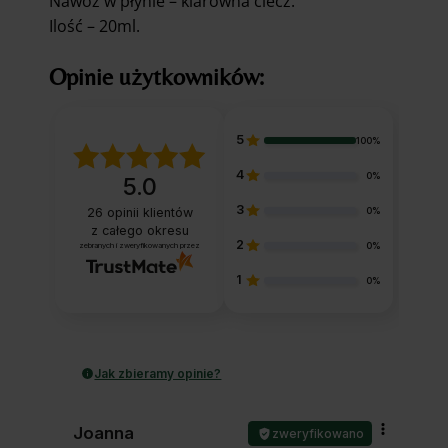
Nawóz w płynie – klarowna ciecz.
Ilość – 20ml.
Opinie użytkowników:
5
100%
4
0%
5.0
3
26
opinii klientów
0%
z całego okresu
2
zebranych i zweryfikowanych przez
0%
1
0%
Jak zbieramy opinie?
Joanna
zweryfikowano