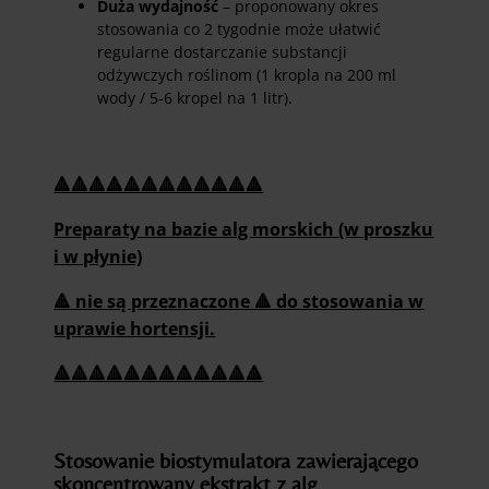
Duża wydajność
– proponowany okres
stosowania co 2 tygodnie może ułatwić
regularne dostarczanie substancji
odżywczych roślinom (1 kropla na 200 ml
wody / 5-6 kropel na 1 litr).
🔺🔺🔺🔺🔺🔺🔺🔺🔺🔺🔺🔺
Preparaty na bazie alg morskich (w proszku
i w płynie)
🔺 nie są przeznaczone 🔺 do stosowania w
uprawie hortensji.
🔺🔺🔺🔺🔺🔺🔺🔺🔺🔺🔺🔺
Stosowanie biostymulatora zawierającego
skoncentrowany ekstrakt z alg