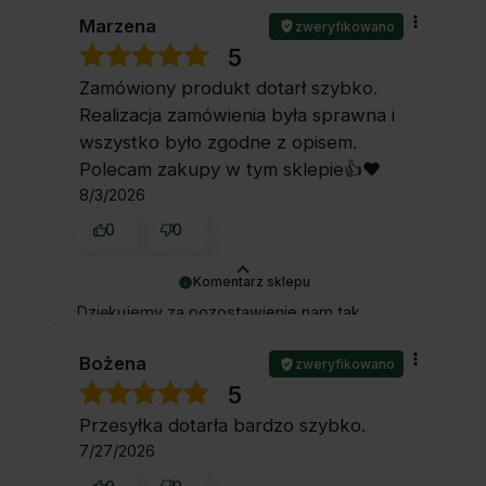
klientów jak Ty! 💚 Z pozdrowieniami, Ela i
Marzena
zweryfikowano
obsługa sklepu.
5
Zamówiony produkt dotarł szybko.
Realizacja zamówienia była sprawna i
wszystko było zgodne z opisem.
Polecam zakupy w tym sklepie👍️❤️
8/3/2026
0
0
Komentarz sklepu
Dziękujemy za pozostawienie nam tak
dobrej opinii. Naszym priorytetem jest
satysfakcja klienta i Twoja recenzja
Bożena
zweryfikowano
potwierdza nasze wysiłki - dziękujemy raz
5
jeszcze
Przesyłka dotarła bardzo szybko.
7/27/2026