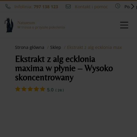
Infolinia:
797 138 123
Kontakt i pomoc
Pon - 
Natureum
W trosce o przyszłe pokolenia
Strona główna
Sklep
Ekstrakt z alg ecklonia maxima w
Ekstrakt z alg ecklonia
maxima w płynie – Wysoko
skoncentrowany
5.0
(
26
)