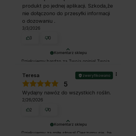
produkt po jednej aplikacji. Szkoda,że
nie dołączono do przesyłki informacji
o dozowaniu .
3/3/2026
3
0
Komentarz sklepu
Dziękujemy bardzo za Twoją opinię! Twoja
recenzja wiele dla nas znaczy - dzięki niej
wiemy, że jesteśmy na właściwym torze :) Z
Teresa
zweryfikowano
pozdrowieniami, Ela i obsługa sklepu.
5
Wydajny nawóz do wszystkich roślin.
2/26/2026
2
0
Komentarz sklepu
Dziękujemy za miłe słowa! Cieszymy się, że