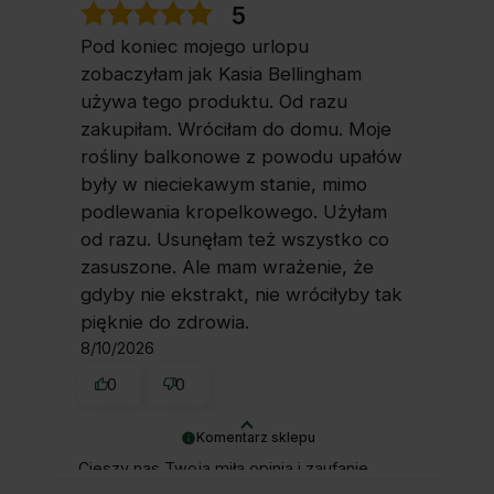
5
Pod koniec mojego urlopu
zobaczyłam jak Kasia Bellingham
używa tego produktu. Od razu
zakupiłam. Wróciłam do domu. Moje
rośliny balkonowe z powodu upałów
były w nieciekawym stanie, mimo
podlewania kropelkowego. Użyłam
od razu. Usunęłam też wszystko co
zasuszone. Ale mam wrażenie, że
gdyby nie ekstrakt, nie wróciłyby tak
pięknie do zdrowia.
8/10/2026
0
0
Komentarz sklepu
Cieszy nas Twoja miła opinia i zaufanie.
Jesteśmy wdzięczni za tak wspaniałych