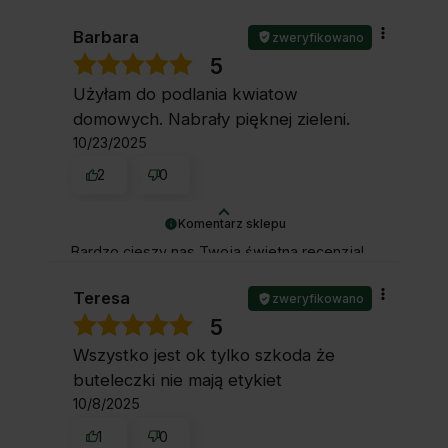
zakup przeszedł bezproblemowo, oraz, że
możemy zapewnić odpowiednią obsługę tak
Barbara
zweryfikowano
świetnym klientom. Dziękujemy raz jeszcze!
5
Użyłam do podlania kwiatow
domowych. Nabrały pięknej zieleni.
10/23/2025
2
0
Komentarz sklepu
Bardzo cieszy nas Twoja świetna recenzja!
Ciężko pracujemy, aby sprostać
wymaganiom klientów takich jak Ty i
Teresa
zweryfikowano
jesteśmy zadowoleni, że nam się udało.
5
Mamy nadzieję, że do nas wrócisz :)
Wszystko jest ok tylko szkoda że
Pozdrawiamy
buteleczki nie mają etykiet
10/8/2025
1
0