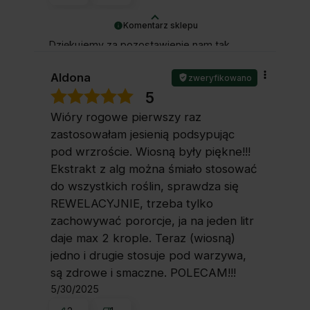
Komentarz sklepu
Dziękujemy za pozostawienie nam tak
dobrej opinii. Naszym priorytetem jest
satysfakcja klienta i Twoja recenzja
Aldona
zweryfikowano
potwierdza nasze wysiłki - dziękujemy raz
5
jeszcze
Wióry rogowe pierwszy raz
zastosowałam jesienią podsypując
pod wrzroście. Wiosną były piękne!!!
Ekstrakt z alg można śmiało stosować
do wszystkich roślin, sprawdza się
REWELACYJNIE, trzeba tylko
zachowywać pororcje, ja na jeden litr
daje max 2 krople. Teraz (wiosną)
jedno i drugie stosuje pod warzywa,
są zdrowe i smaczne. POLECAM!!!
5/30/2025