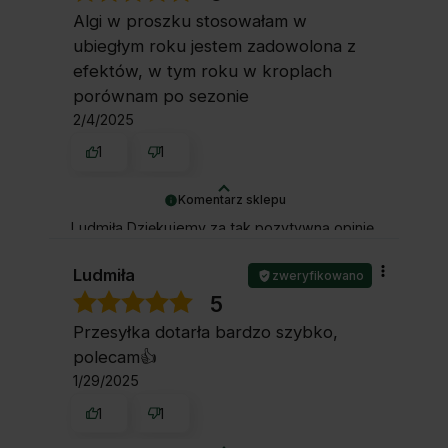
pozdrowieniami, Ela i obsługa sklepu.
Algi w proszku stosowałam w
ubiegłym roku jestem zadowolona z
efektów, w tym roku w kroplach
porównam po sezonie
2/4/2025
1
1
Komentarz sklepu
Ludmiła Dziękujemy za tak pozytywną opinię
- to czysta przyjemność obsługiwać takich
klientów 💚
Ludmiła
zweryfikowano
5
Przesyłka dotarła bardzo szybko,
polecam👍️
1/29/2025
1
1