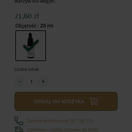
warzyw dla wegan.
21,60
zł
Objętość
: 20 ml
Liczba sztuk:
-
+
ilość
Ekstrakt
z
alg
DODAJ DO KOSZYKA
ecklonia
maxima
w
Zamów telefonicznie 797 138 123
płynie
-
Darmowa i szybka dostawa od 500zł