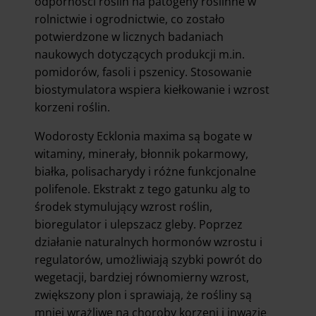
odporności roślin na patogeny roślinne w
rolnictwie i ogrodnictwie, co zostało
potwierdzone w licznych badaniach
naukowych dotyczących produkcji m.in.
pomidorów, fasoli i pszenicy. Stosowanie
biostymulatora wspiera kiełkowanie i wzrost
korzeni roślin.
Wodorosty Ecklonia maxima są bogate w
witaminy, minerały, błonnik pokarmowy,
białka, polisacharydy i różne funkcjonalne
polifenole. Ekstrakt z tego gatunku alg to
środek stymulujący wzrost roślin,
bioregulator i ulepszacz gleby. Poprzez
działanie naturalnych hormonów wzrostu i
regulatorów, umożliwiają szybki powrót do
wegetacji, bardziej równomierny wzrost,
zwiększony plon i sprawiają, że rośliny są
mniej wrażliwe na choroby korzeni i inwazję