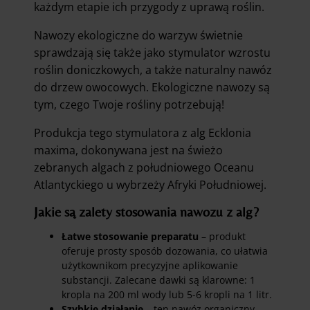
każdym etapie ich przygody z uprawą roślin.
Nawozy ekologiczne do warzyw świetnie
sprawdzają się także jako stymulator wzrostu
roślin doniczkowych, a także naturalny nawóz
do drzew owocowych. Ekologiczne nawozy są
tym, czego Twoje rośliny potrzebują!
Produkcja tego stymulatora z alg Ecklonia
maxima, dokonywana jest na świeżo
zebranych algach z południowego Oceanu
Atlantyckiego u wybrzeży Afryki Południowej.
Jakie są zalety stosowania nawozu z alg?
Łatwe stosowanie preparatu
– produkt
oferuje prosty sposób dozowania, co ułatwia
użytkownikom precyzyjne aplikowanie
substancji. Zalecane dawki są klarowne: 1
kropla na 200 ml wody lub 5-6 kropli na 1 litr.
Szybkie działanie
– ten nawóz organiczny