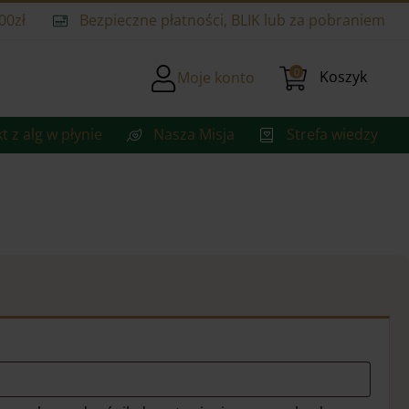
00zł
Bezpieczne płatności, BLIK lub za pobraniem
0
Koszyk
Moje konto
t z alg w płynie
Nasza Misja
Strefa wiedzy
e