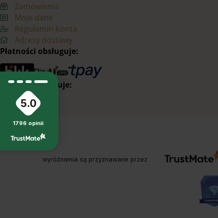
Zamówienia
Moje dane
Regulamin Konta
Adresy dostawy
Płatności obsługuje:
Dostawy realizuje:
5.0
1796
opinii
wyróżnienia są przyznawane przez