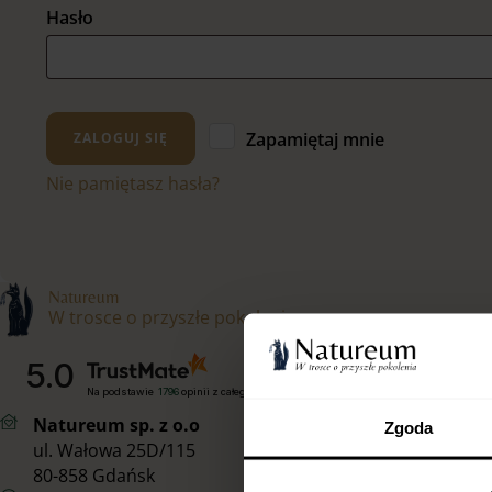
Wymagane
Hasło
Zapamiętaj mnie
ZALOGUJ SIĘ
Nie pamiętasz hasła?
Natureum
W trosce o przyszłe pokolenia
5.0
Na podstawie
1796
opinii
z całego okresu
Natureum sp. z o.o
Zgoda
ul. Wałowa 25D/115
80-858 Gdańsk