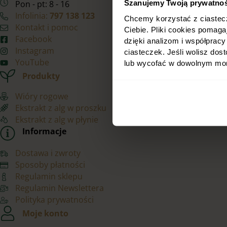
Szanujemy Twoją prywatnoś
Pon - pt: 8 - 16
Infolinia:
797 138 123
Chcemy korzystać z ciastecze
Kontakt i pomoc
Ciebie. Pliki cookies pomag
Facebook
dzięki analizom i współprac
Instagram
ciasteczek. Jeśli wolisz do
YouTube
lub wycofać w dowolnym mome
Produkty
Wióry rogowe
Ekstrakt z alg w proszku
Ekstrakt z alg w płynie
Informacje
Dostawa i zwroty
Sposoby płatności
Regulamin sklepu
Regulamin Newslettera
Polityka prywatności
Moje konto