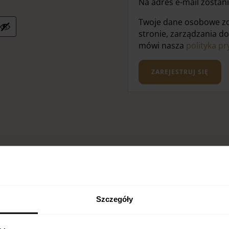
Na adres e-mail zostan
Twoje dane osobowe zos
stronie, zarządzania d
mówi nasza
polityka p
ZAREJESTRUJ SIĘ
Szczegóły