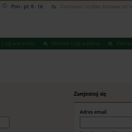
Pon - pt: 8 - 16
Darmowa i szybka dostawa od 5
 z alg w proszku
Ekstrakt z alg w płynie
Ekstrak
Zarejestruj się
Wymagan
Adres email