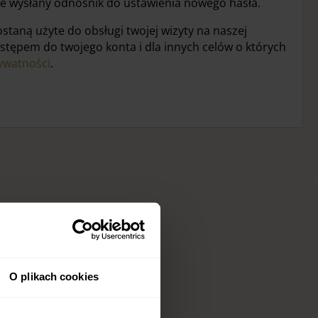
ie wysłany odnośnik do ustawienia nowego hasła.
taną użyte do obsługi twojej wizyty na naszej
ostępem do twojego konta i dla innych celów o których
rywatności
.
O plikach cookies