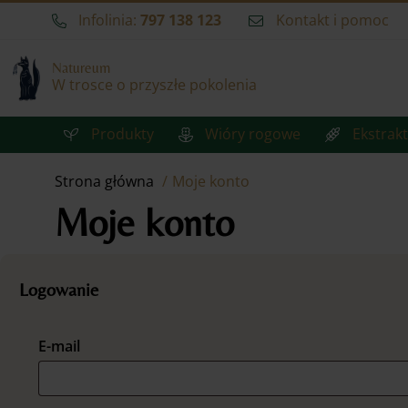
Infolinia:
797 138 123
Kontakt i pomoc
Natureum
W trosce o przyszłe pokolenia
Produkty
Wióry rogowe
Ekstrakt
Strona główna
Moje konto
Moje konto
Logowanie
Wymagane
E-mail