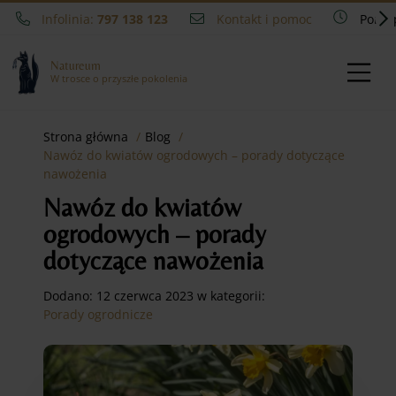
Infolinia:
797 138 123
Kontakt i pomoc
Pon - 
Natureum
W trosce o przyszłe pokolenia
Strona główna
Blog
Nawóz do kwiatów ogrodowych – porady dotyczące
nawożenia
Nawóz do kwiatów
ogrodowych – porady
dotyczące nawożenia
Dodano:
12 czerwca 2023
w kategorii:
Porady ogrodnicze