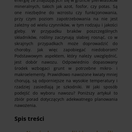
energię ze znajdujących się w gruncie pierwiastków
mineralnych, takich jak azot, fosfor, czy potas. Są
one niezbędne do wzrostu czy funkcjonowania,
przy czym poziom zapotrzebowania na nie jest
zależny od wielu czynników, w tym rodzaju i jakości
gleby. W przypadku braków poszczególnych
składników, rośliny zaczynają słabiej rosnąć, co w
skrajnych przypadkach może doprowadzić do
choroby. Jak więc zapobiegać niedoborom?
Podstawowym aspektem, który należy uwzględnić,
jest dobór nawozu. Odpowiednio dopasowany
środek wzbogaci grunt w potrzebne mikro- i
makroelementy. Prawidłowo nawożone kwiaty mniej
chorują, są odporniejsze na wysokie temperatury i
rzadziej zasiedlają je szkodniki. W jaki sposób
podejść do wyboru nawozu? Poniższy artykuł to
zbiór porad dotyczących adekwatnego planowania
nawożenia.
Spis treści