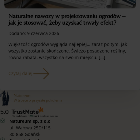
Naturalne nawozy w projektowaniu ogrodów –
jak je stosować, żeby uzyskać trwały efekt?
Dodano:
9 czerwca 2026
Większość ogrodów wygląda najlepiej… zaraz po tym, jak
wszystko zostanie skończone. Świeżo posadzone rośliny,
równa rabata, wszystko na swoim miejscu. […]
Czytaj dalej
Natureum
W trosce o przyszłe pokolenia
5.0
Na podstawie
1796
opinii
z całego okresu
Natureum sp. z o.o
ul. Wałowa 25D/115
80-858 Gdańsk