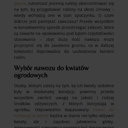
płynie
, natomiast jesienią należy skoncentrować się
na tym, by przygotować rośliny na okres zimowy –
wtedy wchodzą one w stan spoczynku. O czym
dobrze jest pamiętać zawczasu? Przede wszystkim
w konsekwentny sposób przestrzegać zaleceń, które
są zawarte na opakowaniu pod kątem częstotliwości
stosowania – zbyt duża ilość nawozu może
przyczynić się do zasolenia gruntu, co w dalszej
kolejności doprowadza do uszkodzenia korzeni
roślin.
Wybór nawozu do kwiatów
ogrodowych
Osoby, którym zależy na tym, by ich kwiaty ozdobne
były w doskonałej kondycji, powinny przede
wszystkim zwrócić uwagę na jakość i rodzaj
środków odżywczych, z których korzystają w
ogródku. Odpowiednio dopasowany
nawóz do
hortensji w płynie
będzie w stanie nie tylko odżywić
kwiaty, ale i zapobiec jałowieniu gleby.
Intensywność nawożenia powinna być dostosowana