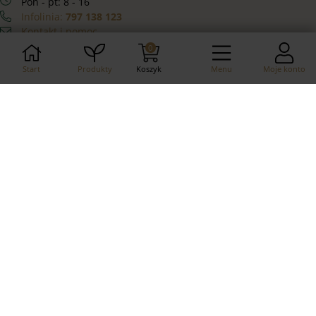
Pon - pt: 8 - 16
Infolinia:
797 138 123
Kontakt i pomoc
Facebook
0
Instagram
Start
Produkty
Koszyk
Menu
Moje konto
YouTube
Produkty
Wióry rogowe
Ekstrakt z alg w proszku
Ekstrakt z alg w płynie
Informacje
Dostawa i zwroty
Sposoby płatności
Regulamin sklepu
Regulamin Newslettera
Polityka prywatności
Moje konto
Zamówienia
Moje dane