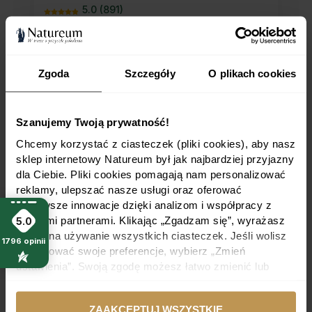
5.0 (891)
Zgoda
Szczegóły
O plikach cookies
Szanujemy Twoją prywatność!
Chcemy korzystać z ciasteczek (pliki cookies), aby nasz
sklep internetowy Natureum był jak najbardziej przyjazny
dla Ciebie. Pliki cookies pomagają nam personalizować
reklamy, ulepszać nasze usługi oraz oferować
najnowsze innowacje dzięki analizom i współpracy z
naszymi partnerami. Klikając „Zgadzam się”, wyrażasz
5.0
zgodę na używanie wszystkich ciasteczek. Jeśli wolisz
1796
opinii
dostosować swoje preferencje, wybierz „Zmień
ustawienia”. Swoją zgodę możesz łatwo zmienić lub
Organiczny nawóz z bydlęcych rogów i kopyt,
wycofać w dowolnym momencie, modyfikując ustawienia
zawierający 14% azotu organicznego. Dzięki
ciasteczek w swojej przeglądarce.
powolnemu uwalnianiu składników odżywczych
ZAAKCEPTUJ WSZYSTKIE