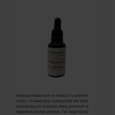
Opcje
można
wybrać
na
stronie
produktu
Mikoryza Natureum to nowość na polskim
rynku i innowacyjne rozwiązanie dla osób
poszukujących produktu klasy premium w
wygodnej postaci płynnej. Ten organiczny