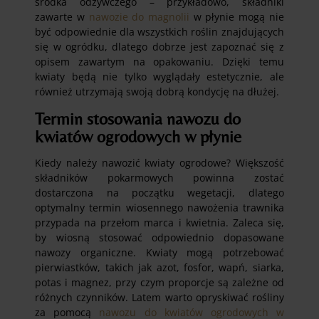
środka odżywczego – przykładowo, składniki
zawarte w
nawozie do magnolii
w płynie mogą nie
być odpowiednie dla wszystkich roślin znajdujących
się w ogródku, dlatego dobrze jest zapoznać się z
opisem zawartym na opakowaniu. Dzięki temu
kwiaty będą nie tylko wyglądały estetycznie, ale
również utrzymają swoją dobrą kondycję na dłużej.
Termin stosowania nawozu do
kwiatów ogrodowych w płynie
Kiedy należy nawozić kwiaty ogrodowe? Większość
składników pokarmowych powinna zostać
dostarczona na początku wegetacji, dlatego
optymalny termin wiosennego nawożenia trawnika
przypada na przełom marca i kwietnia. Zaleca się,
by wiosną stosować odpowiednio dopasowane
nawozy organiczne. Kwiaty mogą potrzebować
pierwiastków, takich jak azot, fosfor, wapń, siarka,
potas i magnez, przy czym proporcje są zależne od
różnych czynników. Latem warto opryskiwać rośliny
za pomocą
nawozu do kwiatów ogrodowych w