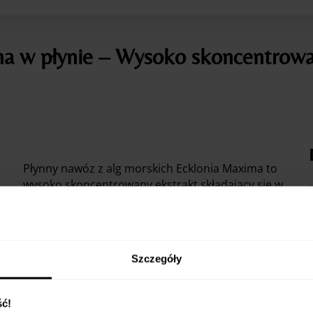
ima w płynie – Wysoko skoncentrow
Płynny nawóz z alg morskich Ecklonia Maxima to
wysoko skoncentrowany ekstrakt składający się w
3,6% z azotu i 96,4% z substancji organicznych.
Jest dostępny w płynnej formie i butelce
ułatwiającej dozowanie nawozu. To naturalne
źródło witamin, minerałów, błonnika
Szczegóły
pokarmowego, białka oraz innych [...]
ć!