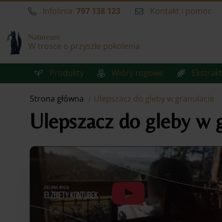
Infolinia:
797 138 123
Kontakt i pomoc
Natureum
W trosce o przyszłe pokolenia
Produkty
Wióry rogowe
Ekstrakt
Strona główna
Ulepszacz do gleby w granulacie
Ulepszacz do gleby w g