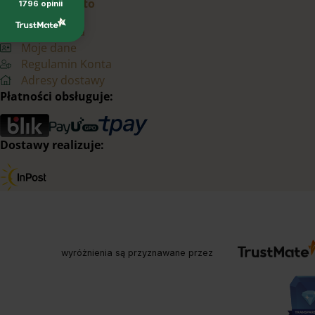
Moje konto
1796
opinii
Zamówienia
Moje dane
Regulamin Konta
Adresy dostawy
Płatności obsługuje:
Dostawy realizuje:
wyróżnienia są przyznawane przez