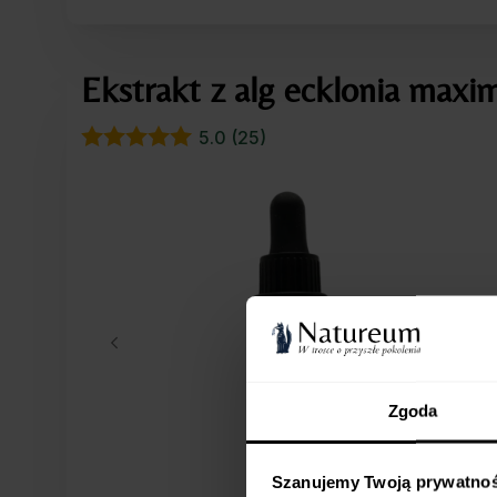
Ekstrakt z alg ecklonia max
5.0 (25)
Zgoda
Szanujemy Twoją prywatnoś