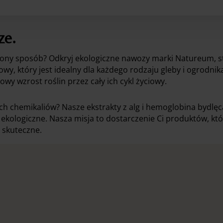
2
ze.
żony sposób? Odkryj ekologiczne nawozy marki Natureum, s
 który jest idealny dla każdego rodzaju gleby i ogrodnika
y wzrost roślin przez cały ich cykl życiowy.
ch chemikaliów? Nasze ekstrakty z alg i hemoglobina bydlęc
iej ekologiczne. Nasza misja to dostarczenie Ci produktów
i skuteczne.