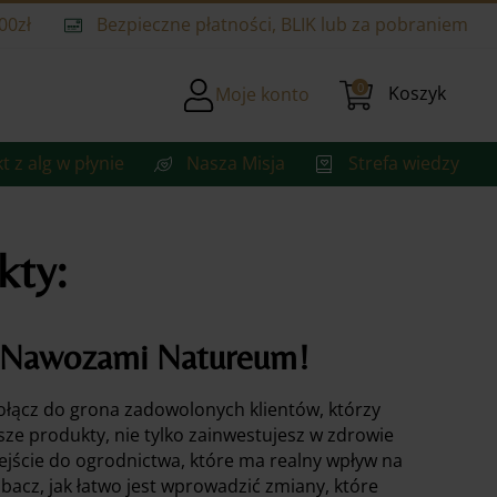
00zł
Bezpieczne płatności, BLIK lub za pobraniem
0
Koszyk
Moje konto
t z alg w płynie
Nasza Misja
Strefa wiedzy
kty:
z Nawozami Natureum!
łącz do grona zadowolonych klientów, którzy
ze produkty, nie tylko zainwestujesz w zdrowie
ejście do ogrodnictwa, które ma realny wpływ na
obacz, jak łatwo jest wprowadzić zmiany, które