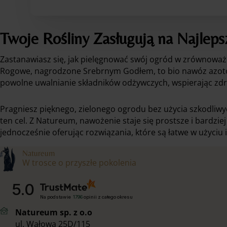
Twoje Rośliny Zasługują na Najleps
Zastanawiasz się, jak pielęgnować swój ogród w zrównowa
Rogowe, nagrodzone Srebrnym Godłem, to bio nawóz azotowy,
powolne uwalnianie składników odżywczych, wspierając zdrow
Pragniesz pięknego, zielonego ogrodu bez użycia szkodliwy
ten cel. Z Natureum, nawożenie staje się prostsze i bardz
jednocześnie oferując rozwiązania, które są łatwe w użyciu 
Natureum
W trosce o przyszłe pokolenia
5.0
Na podstawie
1796
opinii
z całego okresu
Natureum sp. z o.o
ul. Wałowa 25D/115