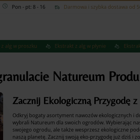
Pon - pt: 8 - 16
Darmowa i szybka dostawa od 5
 z alg w proszku
Ekstrakt z alg w płynie
Ekstrak
ranulacie
Natureum Produ
Zacznij Ekologiczną Przygodę 
Odkryj bogaty asortyment nawozów ekologicznych i do
wybrali Natureum dla swoich ogrodów. Wybierając nas
swojego ogrodu, ale także wesprzesz ekologiczne pod
naszą planetę. Zacznij swoją eko-przygodę już dziś i z