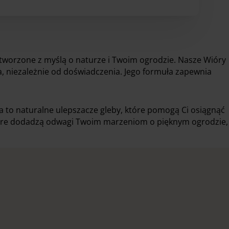
produkt
do
ma
9,00 zł
wiele
wariantów.
Opcje
tworzone z myślą o naturze i Twoim ogrodzie. Nasze Wióry
można
, niezależnie od doświadczenia. Jego formuła zapewnia
wybrać
na
stronie
produktu
a to naturalne ulepszacze gleby, które pomogą Ci osiągnąć
, które dodadzą odwagi Twoim marzeniom o pięknym ogrodzie,