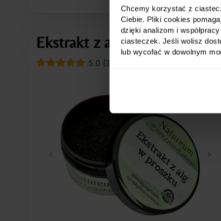
Chcemy korzystać z ciastecze
Ciebie. Pliki cookies pomag
dzięki analizom i współprac
Ekstrakt z alg północnoatlan
ciasteczek. Jeśli wolisz do
lub wycofać w dowolnym mome
5.0 (31)