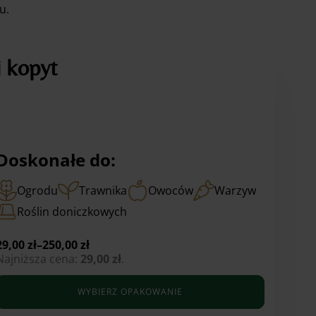
u.
 kopyt
Doskonałe do:
Ogrodu
Trawnika
Owoców
Warzyw
Roślin doniczkowych
29,00
zł
–
250,00
zł
Najniższa cena:
29,00
zł
.
Zakres
cen:
WYBIERZ OPAKOWANIE
od
9,00 zł
Ten