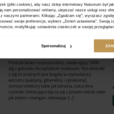
k (pliki cookies), aby nasz sklep internetowy Natureum był jak 
ają nam personalizować reklamy, ulepszać nasze usługi oraz o
y z naszymi partnerami. Klikając „Zgadzam się”, wyrażasz zgod
tyckich w proszku
stosować swoje preferencje, wybierz „Zmień ustawienia”. Swoją
ncie, modyfikując ustawienia ciasteczek w swojej przeglądar
Spersonalizuj
ZAA
Proszek łatwo rozpuszczalny, zawierający 100%
alg z gatunku Ascophyllum nodosum. Ten ekstrakt
z alg brunatnych jest bogaty w stymulatory
wzrostu (auksyny, gibereliny i cytokininy),
osmoprotektory takie jak betaina, naturalne
czynniki chelatujące (łączą się z jonami metali takie
jak żelazo i mangan, ułatwiając [...]
1