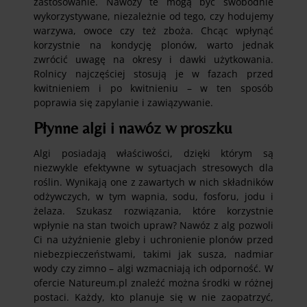
zastosowanie. Nawozy te mogą być swobodnie
wykorzystywane, niezależnie od tego, czy hodujemy
warzywa, owoce czy też zboża. Chcąc wpłynąć
korzystnie na kondycję plonów, warto jednak
zwrócić uwagę na okresy i dawki użytkowania.
Rolnicy najczęściej stosują je w fazach przed
kwitnieniem i po kwitnieniu – w ten sposób
poprawia się zapylanie i zawiązywanie.
Płynne algi i nawóz w proszku
Algi posiadają właściwości, dzięki którym są
niezwykle efektywne w sytuacjach stresowych dla
roślin. Wynikają one z zawartych w nich składników
odżywczych, w tym wapnia, sodu, fosforu, jodu i
żelaza. Szukasz rozwiązania, które korzystnie
wpłynie na stan twoich upraw? Nawóz z alg pozwoli
Ci na użyźnienie gleby i uchronienie plonów przed
niebezpieczeństwami, takimi jak susza, nadmiar
wody czy zimno – algi wzmacniają ich odporność. W
ofercie Natureum.pl znaleźć można środki w różnej
postaci. Każdy, kto planuje się w nie zaopatrzyć,