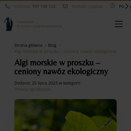
Infolinia:
797 138 123
Kontakt i pomoc
Pon - 
Natureum
W trosce o przyszłe pokolenia
Strona główna
Blog
Algi morskie w proszku – ceniony nawóz ekologiczny
Algi morskie w proszku –
ceniony nawóz ekologiczny
Dodano:
25 lipca 2023
w kategorii:
Porady ogrodnicze