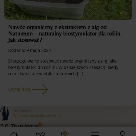
Nawóz organiczny z ekstraktem z alg od
Natureum – naturalny biostymulator dla roślin.
Jak stosować?
Dodano:
9 maja 2024
Dlaczego warto stosować nawóz organiczny z alg jako
biostymulator do roślin? W dzisiejszych czasach, kiedy
rolnictwo staje w obliczu licznych […]
Czytaj dalej
Natureum
W trosce o przyszłe pokolenia
5.0
Na podstawie
1796
opinii
z całego okresu
0
Natureum sp. z o.o