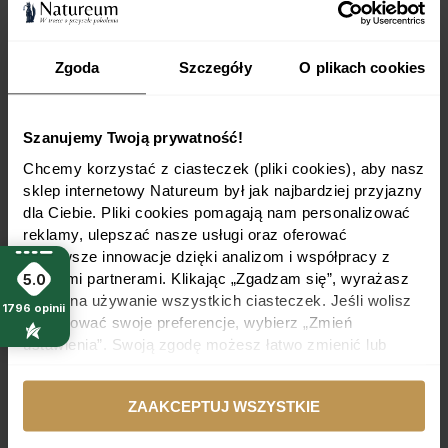
Zgoda
Szczegóły
O plikach cookies
Szanujemy Twoją prywatność!
Chcemy korzystać z ciasteczek (pliki cookies), aby nasz
sklep internetowy Natureum był jak najbardziej przyjazny
dla Ciebie. Pliki cookies pomagają nam personalizować
reklamy, ulepszać nasze usługi oraz oferować
najnowsze innowacje dzięki analizom i współpracy z
naszymi partnerami. Klikając „Zgadzam się”, wyrażasz
5.0
zgodę na używanie wszystkich ciasteczek. Jeśli wolisz
1796
opinii
Organiczny nawóz z bydlęcych rogów i kopyt,
dostosować swoje preferencje, wybierz „Zmień
zawierający 14% azotu organicznego. Dzięki
ustawienia”. Swoją zgodę możesz łatwo zmienić lub
powolnemu uwalnianiu składników odżywczych
wycofać w dowolnym momencie, modyfikując ustawienia
zapewnia długotrwałe odżywianie roślin bez
ciasteczek w swojej przeglądarce.
ryzyka przenawożenia. Biodegradowalny i
ZAAKCEPTUJ WSZYSTKIE
bezpieczny dla środowiska, wspiera zdrowy
wzrost roślin i poprawia strukturę gleby.