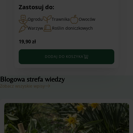
Zastosuj do:
Ogrodu
Trawnika
Owoców
Warzyw
Roślin doniczkowych
19,90
zł
DODAJ DO KOSZYKA
Blogowa strefa wiedzy
Zobacz wszyskie wpisy