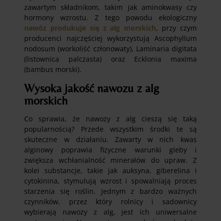
zawartym składnikom, takim jak aminokwasy czy
hormony wzrostu. Z tego powodu ekologiczny
nawóz produkuje się z alg morskich
, przy czym
producenci najczęściej wykorzystują Ascophyllum
nodosum (workoliść członowaty), Laminaria digitata
(listownica palczasta) oraz Ecklonia maxima
(bambus morski).
Wysoka jakość nawozu z alg
morskich
Co sprawia, że nawozy z alg cieszą się taką
popularnością? Przede wszystkim środki te są
skuteczne w działaniu. Zawarty w nich kwas
alginowy poprawia fizyczne warunki gleby i
zwiększa wchłanialność minerałów do upraw. Z
kolei substancje, takie jak auksyna, giberelina i
cytokinina, stymulują wzrost i spowalniają proces
starzenia się roślin. Jednym z bardzo ważnych
czynników, przez który rolnicy i sadownicy
wybierają nawozy z alg, jest ich uniwersalne