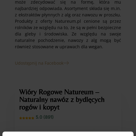
może zdecydować się na formę, która mu
najbardziej odpowiada. Asortyment składa się m.in.
z ekstraktów płynnych z alg oraz nawozu w proszku.
Produkty z oferty Natureum.pl cenione są przez
rolników ze względu na to, że są w pełni bezpieczne
dla gleby i środowiska. Ze względu na swoje
naturalne pochodzenie, nawozy z alg mogą być
również stosowane w uprawach dla wegan.
Udostępnij na Facebook
Wióry Rogowe Natureum –
Naturalny nawóz z bydlęcych
rogów i kopyt
5.0 (891)